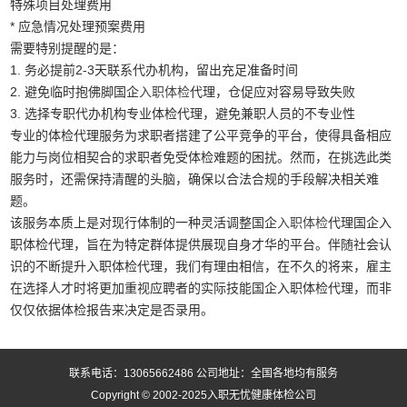
特殊项目处理费用
* 应急情况处理预案费用
需要特别提醒的是：
1. 务必提前2-3天联系代办机构，留出充足准备时间
2. 避免临时抱佛脚国企
入职体检
代理，仓促应对容易导致失败
3. 选择专职代办机构专业体检代理，避免兼职人员的不专业性
专业的体检代理服务为求职者搭建了公平竞争的平台，使得具备相应
能力与岗位相契合的求职者免受体检难题的困扰。然而，在挑选此类
服务时，还需保持清醒的头脑，确保以合法合规的手段解决相关难
题。
该服务本质上是对现行体制的一种灵活调整国企
入职体检
代理国企入
职体检代理，旨在为特定群体提供展现自身才华的平台。伴随社会认
识的不断提升入职体检代理，我们有理由相信，在不久的将来，雇主
在选择人才时将更加重视应聘者的实际技能国企入职体检代理，而非
仅仅依据体检报告来决定是否录用。
联系电话：13065662486 公司地址：全国各地均有服务
Copyright © 2002-2025入职无忧健康体检公司